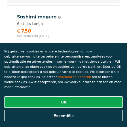
Sashimi maguro
6 stuks tonijn
€ 7,50
incl. statiegeld (€ 0,00)
Wij gebruiken cookies en andere technologieën om uw
gebruikerservaring te verbeteren, te personaliseren, analyses voor
Sashimi mix
optimalisatie en advertenties in samenwerking met derde partijen. Wij
18 stuks met 6 stuks zalm, 4 stuks tonijn,
gebruiken onze eigen cookies en cookies van derde partijen. Door op OK
te klikken accepteert u het gebruik van alle cookies. Wij plaatsen altijd
4 stuks suzuki, 2 stuks kani, 2 stuks ebi,
noodzakelijke cookies. Selecteer
Voorkeuren beheren
om te kiezen
wakame en Rose Ginger
welke cookies u wilt accepteren, om uw voorkeur aan te passen en voor
€ 18,95
meer informatie.
incl. statiegeld (€ 0,00)
OK
Sashimi sake
Online Eten Bestellen
Essentiële
6 stuks zalm