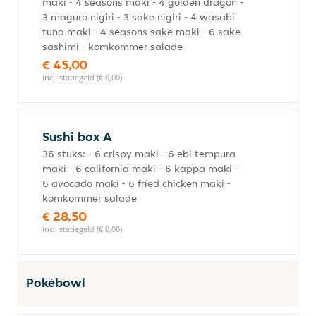
maki - 4 seasons maki - 4 golden dragon -
3 maguro nigiri - 3 sake nigiri - 4 wasabi
tuna maki - 4 seasons sake maki - 6 sake
sashimi - komkommer salade
€ 45,00
incl. statiegeld (€ 0,00)
Sushi box A
36 stuks: - 6 crispy maki - 6 ebi tempura
maki - 6 california maki - 6 kappa maki -
6 avocado maki - 6 fried chicken maki -
komkommer salade
€ 28,50
incl. statiegeld (€ 0,00)
Pokébowl